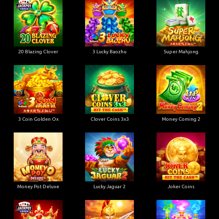
20 Blazing Clover
3 Lucky Baozhu
Super Mahjong
3 Coin Golden Ox
Clover Coins 3x3
Money Coming 2
Money Pot Deluxe
Lucky Jaguar 2
Joker Coins