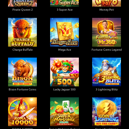
Pirate Queen 2
3 Super Ace
Money Pot
Charge Buffalo
Mega Ace
Fortune Gems Legend
Bison Fortune Coins
Lucky Jaguar 500
3 Lightning Blitz