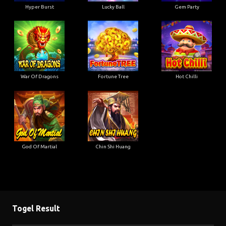
Hyper Burst
Lucky Ball
Gem Party
War Of Dragons
Fortune Tree
Hot Chilli
God Of Martial
Chin Shi Huang
Togel Result