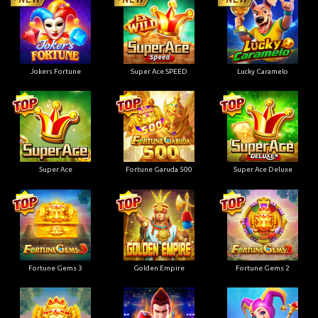
Jokers Fortune
Super Ace SPEED
Lucky Caramelo
Super Ace
Fortune Garuda 500
Super Ace Deluxe
Fortune Gems 3
Golden Empire
Fortune Gems 2