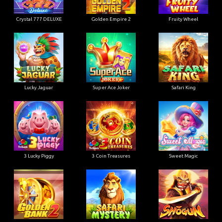
Crystal 777 DELUXE
Golden Empire 2
Fruity Wheel
Lucky Jaguar
Super Ace Joker
Safari King
3 Lucky Piggy
3 Coin Treasures
Sweet Magic