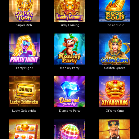
Super Rich
Lucky Coming
Book of Gold
Party Night
Monkey Party
Golden Queen
Lucky Goldbricks
Diamond Party
Xi Yang Yang