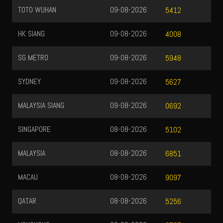
TOTO WUHAN
09-08-2026
5412
HK SIANG
09-08-2026
4008
SG METRO
09-08-2026
5948
SYDNEY
09-08-2026
5627
MALAYSIA SIANG
09-08-2026
0692
SINGAPORE
08-08-2026
5102
MALAYSIA
08-08-2026
6851
MACAU
08-08-2026
9097
QATAR
08-08-2026
5256