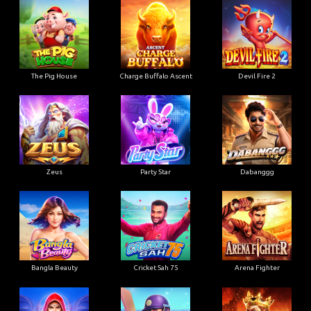
The Pig House
Charge Buffalo Ascent
Devil Fire 2
Zeus
Party Star
Dabanggg
Bangla Beauty
Cricket Sah 75
Arena Fighter