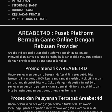
PERATURAN
INFORMASI BANK
HUBUNGI KAMI
KEBIJAKAN PRIVASI
PERSETUJUAN COOKIES
AREABET4D : Pusat Platform
Bermain Game Online Dengan
Ratusan Provider
Areabet4d
sebagai pusat dari platform bermain game online
menyediakan banyak sarana bermain, baik dari mobile maupun desktop
dengan provider game yang sangat lengkap.
Promo menarik AREABET4D
Untuk semua member yang barusan daftar di
link areabet4d
bisa
langsung klaim bonus 100% kami yang sangat mudah untuk diklaim dan
sangat mudah untuk bisa wd. Cukup dengan deposit minimal 50rb,
semua member yang pertama kalinya bermain di link areabet4d sudah
bisa bermain dengan puas bonus new member kami.
Proses dan Pelayanan Tercepat Areabet4d
Untuk semua member yang ingin bermain tidak perlu khawatir
menunggu proses deposit dan withdraw yang lama karena kami di