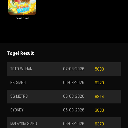
Fruit Blast
Togel Result
TOTO WUHAN
07-08-2026
5883
HK SIANG
06-08-2026
9220
SG METRO
06-08-2026
8814
SYDNEY
06-08-2026
3830
MALAYSIA SIANG
06-08-2026
6379