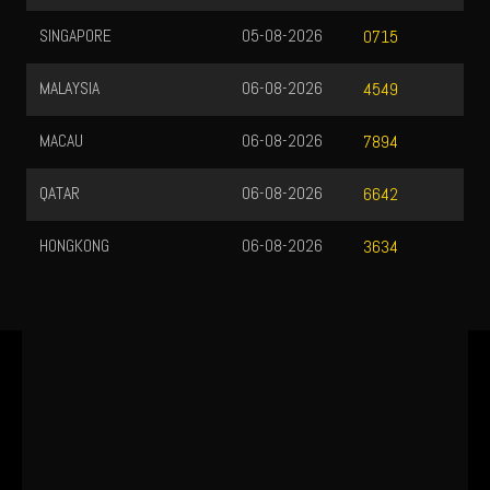
SINGAPORE
05-08-2026
0715
MALAYSIA
06-08-2026
4549
MACAU
06-08-2026
7894
QATAR
06-08-2026
6642
HONGKONG
06-08-2026
3634