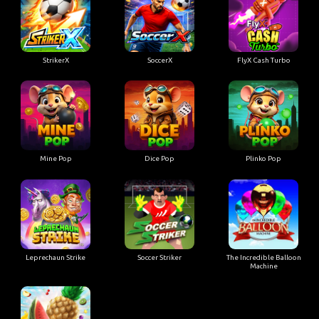
StrikerX
SoccerX
FlyX Cash Turbo
Mine Pop
Dice Pop
Plinko Pop
Leprechaun Strike
Soccer Striker
The Incredible Balloon
Machine