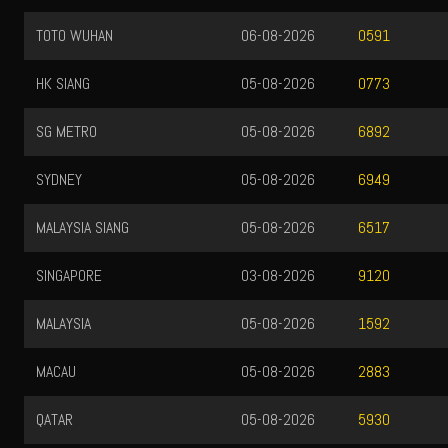
TOTO WUHAN
06-08-2026
0591
HK SIANG
05-08-2026
0773
SG METRO
05-08-2026
6892
SYDNEY
05-08-2026
6949
MALAYSIA SIANG
05-08-2026
6517
SINGAPORE
03-08-2026
9120
MALAYSIA
05-08-2026
1592
MACAU
05-08-2026
2883
QATAR
05-08-2026
5930