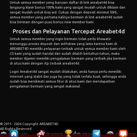
Untuk semua member yang barusan daftar di
link areabet4d
bisa
langsung klaim bonus 100% kami yang sangat mudah untuk diklaim dan
sangat mudah untuk bisa wd. Cukup dengan deposit minimal 50rb,
semua member yang pertama kalinya bermain di link areabet4d sudah
bisa bermain dengan puas bonus new member kami.
Proses dan Pelayanan Tercepat Areabet4d
Untuk semua member yang ingin bermain tidak perlu khawatir
menunggu proses deposit dan withdraw yang lama karena kami di
AREABET4D memiliki pelayanan terbaik untuk semua member kami oleh
CS kami yang sudah handal dan sudah dilatih bertahun-tahun, maka
member dijamin memiliki pengalaman bermain yang terbaik jika bermain
di situs kami dengan rtp terbaik areabet4d.
Login Areabet4d
sangat mudah dilakukan, anda hanya perlu memiliki
internet yang stabil dan juga hp yang tidak terlalu kuat, sehingga anda
sudah bisa menikmati semua fitur di situs kami dan mendapatkan
pengalaman bermain yang sangat maksimal.
© 2015 - 2026 Copyright AREABET4D.
All Rights Reserved.