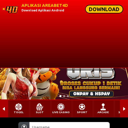
APLIKASI AREABET4D
×
DOWNLOAD
Download Aplikasi Android
EABET4D! Situs Slot Online dan Togel Tergacor Aktif 24 Jam Deposit QRIS
Selamat Data
TOGEL
SLOT
LIVE CASINO
SPORT
ARCADE
SABU