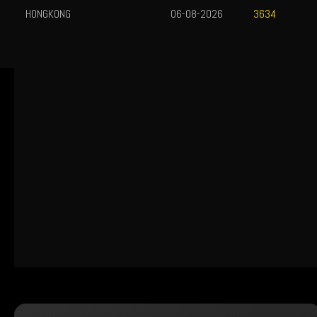
HONGKONG
06-08-2026
3634