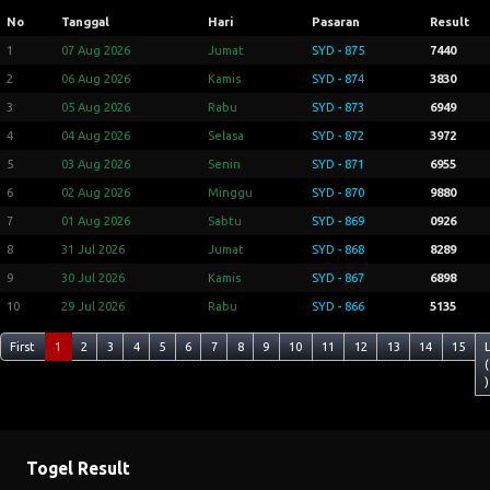
No
Tanggal
Hari
Pasaran
Result
1
07 Aug 2026
Jumat
SYD - 875
7440
2
06 Aug 2026
Kamis
SYD - 874
3830
3
05 Aug 2026
Rabu
SYD - 873
6949
4
04 Aug 2026
Selasa
SYD - 872
3972
5
03 Aug 2026
Senin
SYD - 871
6955
6
02 Aug 2026
Minggu
SYD - 870
9880
7
01 Aug 2026
Sabtu
SYD - 869
0926
8
31 Jul 2026
Jumat
SYD - 868
8289
9
30 Jul 2026
Kamis
SYD - 867
6898
10
29 Jul 2026
Rabu
SYD - 866
5135
First
1
2
3
4
5
6
7
8
9
10
11
12
13
14
15
(
)
Togel Result